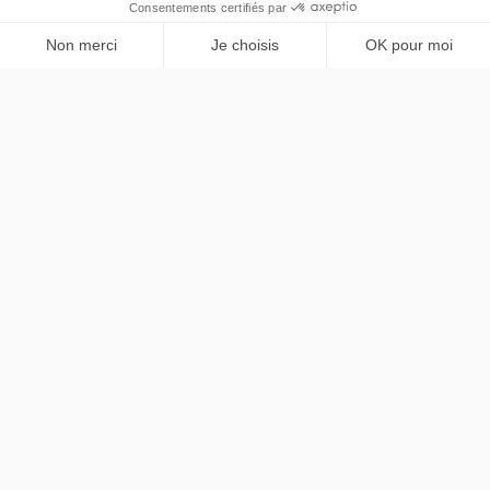
Skoda
Karoq
PRENDRE RENDEZ-VOUS
Selection
LLD sans apport
Nous contacter
contact@chezlease.fr
01 45 29 25 44