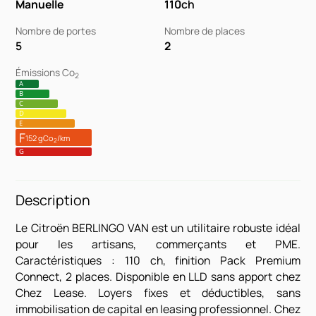
Manuelle
110
ch
Nombre de portes
Nombre de places
5
2
Émissions Co
2
A
B
C
D
E
F
152 gCo
/km
2
G
Description
Le Citroën BERLINGO VAN est un utilitaire robuste idéal
pour les artisans, commerçants et PME.
Caractéristiques : 110 ch, finition Pack Premium
Connect, 2 places. Disponible en LLD sans apport chez
Chez Lease. Loyers fixes et déductibles, sans
immobilisation de capital en leasing professionnel. Chez