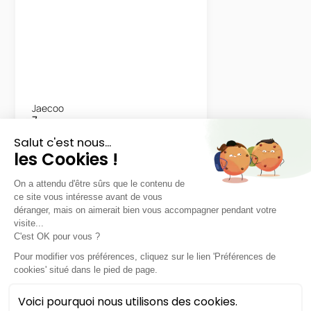
Jaecoo
7
Hybride Select
48 mois
40000
km
LLD sans apport
416€
TTC
/mois