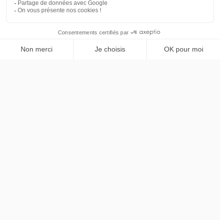
Citroën
PRENDRE RENDEZ-VOUS
ë-C3
PLUS
48 mois
40000
km
LLD sans apport
392€
TTC
/mois