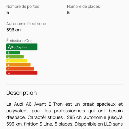
Nombre de portes
Nombre de places
5
5
Autonomie électrique
593
km
Émissions Co
2
A
0 gCo
/km
2
B
C
D
E
F
G
Description
La Audi A6 Avant E-Tron est un break spacieux et
polyvalent pour les professionnels qui ont besoin
d'espace. Caractéristiques : 285 ch, autonomie jusqu'à
593 km, finition S Line, 5 places. Disponible en LLD sans