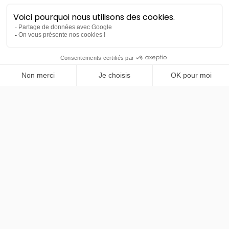
PRENDRE RENDEZ-VOUS
Renault
Clio 6 Esprit Alpine
Full Hybrid E-Tech 160ch
48 mois
40000
km
LLD sans apport
396€
TTC
/mois