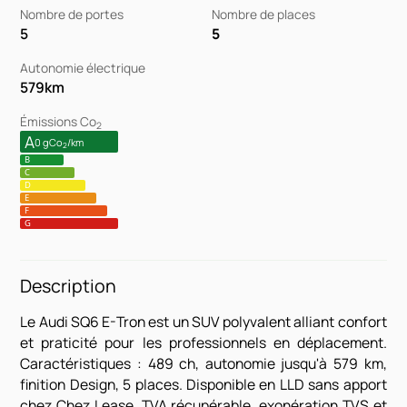
Nombre de portes
Nombre de places
5
5
Autonomie électrique
579
km
Émissions Co
2
A
0 gCo
/km
2
B
C
D
E
F
G
Description
Le Audi SQ6 E-Tron est un SUV polyvalent alliant confort
et praticité pour les professionnels en déplacement.
Caractéristiques : 489 ch, autonomie jusqu'à 579 km,
finition Design, 5 places. Disponible en LLD sans apport
chez Chez Lease. TVA récupérable, exonération TVS et