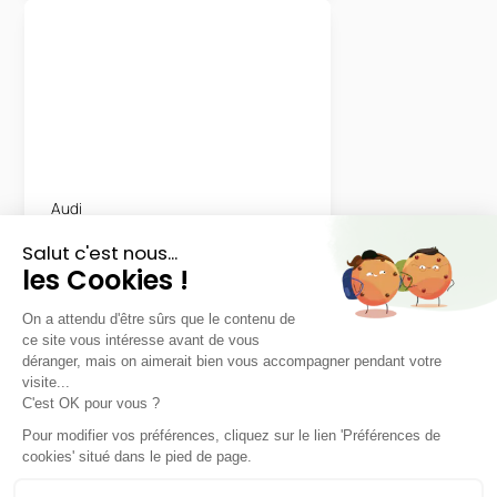
Audi
Q3 Sportback
S line 35 TFSI S tronic
LLD sans apport
Nous contacter