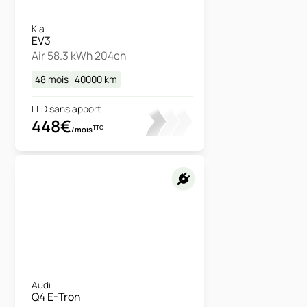
Kia
EV3
Air 58.3 kWh 204ch
48 mois
40000
km
LLD sans apport
448€
TTC
/mois
Audi
Q4 E-Tron