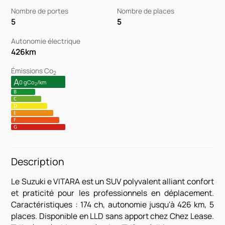
Nombre de portes
Nombre de places
5
5
Autonomie électrique
426
km
Émissions Co
2
A
0 gCo
/km
2
B
C
D
E
F
G
Description
Le Suzuki e VITARA est un SUV polyvalent alliant confort
et praticité pour les professionnels en déplacement.
Caractéristiques : 174 ch, autonomie jusqu'à 426 km, 5
places. Disponible en LLD sans apport chez Chez Lease.