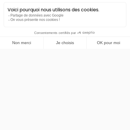
PRENDRE RENDEZ-VOUS
BMW
X2 sDrive20i 170ch
Finition M Sport
LLD sans apport
Nous contacter