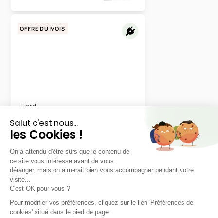
OFFRE DU MOIS
Ford
Explorer 100% électrique
RWD Extended Range Select
48 mois
60000
km
LLD sans apport
439€
TTC
/mois