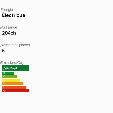
Énergie
Électrique
Puissance
204
ch
Nombre de places
5
Émissions Co
2
A
0 gCo
/km
2
B
C
D
E
F
G