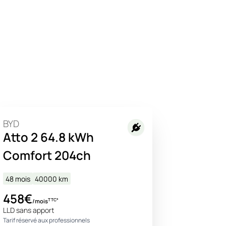
BYD
Atto 2 64.8 kWh
Comfort 204ch
48 mois
40000
km
458€
TTC*
/mois
LLD sans apport
Tarif réservé aux professionnels