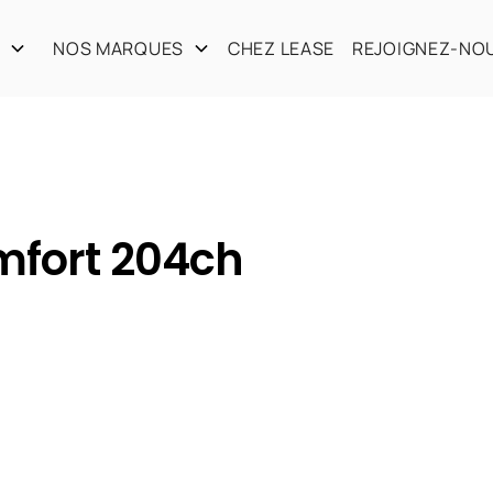
S
NOS MARQUES
CHEZ LEASE
REJOIGNEZ-NO
mfort 204ch