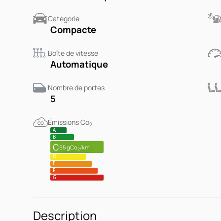
Catégorie
Compacte
Boîte de vitesse
Automatique
Nombre de portes
5
Émissions Co
2
A
B
C
95 gCo
/km
2
D
E
F
G
Description