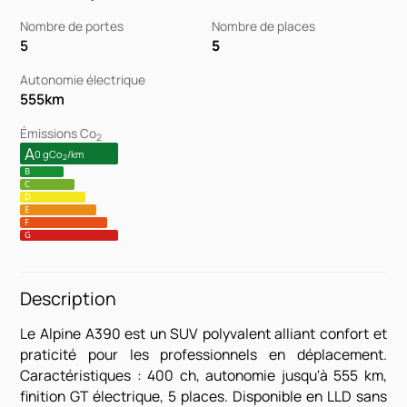
Nombre de portes
Nombre de places
5
5
Autonomie électrique
555
km
Émissions Co
2
A
0 gCo
/km
2
B
C
D
E
F
G
Description
Le Alpine A390 est un SUV polyvalent alliant confort et
praticité pour les professionnels en déplacement.
Caractéristiques : 400 ch, autonomie jusqu'à 555 km,
finition GT électrique, 5 places. Disponible en LLD sans