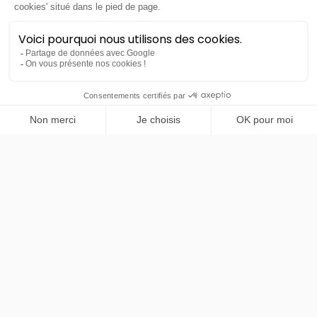
PRENDRE RENDEZ-VOUS
Hyundai
Kona Hybrid
138 Creative
36 mois
30000
km
LLD sans apport
302€
TTC
/mois