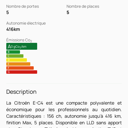
Nombre de portes
Nombre de places
5
5
Autonomie électrique
416
km
Émissions Co
2
A
0 gCo
/km
2
B
C
D
E
F
G
Description
La Citroën E-C4 est une compacte polyvalente et
économique pour les professionnels au quotidien.
Caractéristiques : 156 ch, autonomie jusqu'à 416 km,
finition Max, 5 places. Disponible en LLD sans apport