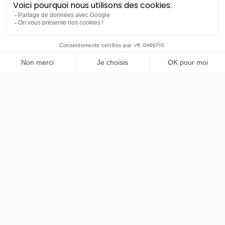
Peugeot
PRENDRE RENDEZ-VOUS
Nouveau 3008
Allure
36 mois
45000
km
LLD sans apport
469€
TTC
/mois