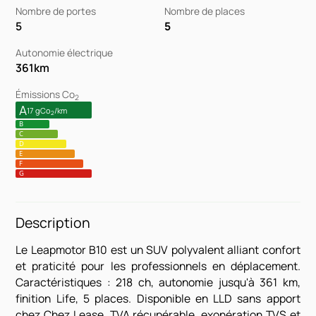
Nombre de portes
Nombre de places
5
5
Autonomie électrique
361
km
Émissions Co
2
A
17 gCo
/km
2
B
C
D
E
F
G
Description
Le Leapmotor B10 est un SUV polyvalent alliant confort
et praticité pour les professionnels en déplacement.
Caractéristiques : 218 ch, autonomie jusqu'à 361 km,
finition Life, 5 places. Disponible en LLD sans apport
chez Chez Lease. TVA récupérable, exonération TVS et