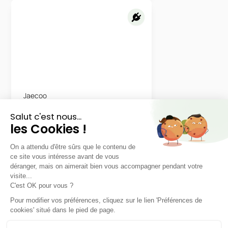
Jaecoo
7
Hybride Rechargeable Select
LLD sans apport
Nous contacter