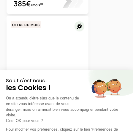
385€
HT
/mois
OFFRE DU MOIS
Volvo
EX60
P6 374ch Plus
48 mois
40000
km
LLD sans apport
740€
TTC
/mois