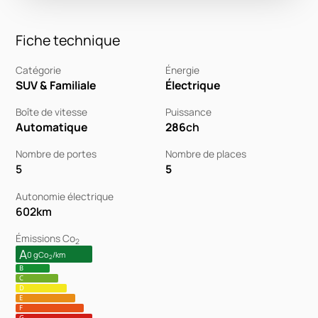
Fiche technique
Catégorie
Énergie
SUV & Familiale
Électrique
Boîte de vitesse
Puissance
Automatique
286
ch
Nombre de portes
Nombre de places
5
5
Autonomie électrique
602
km
Émissions Co
2
A
0 gCo
/km
2
B
C
D
E
F
G