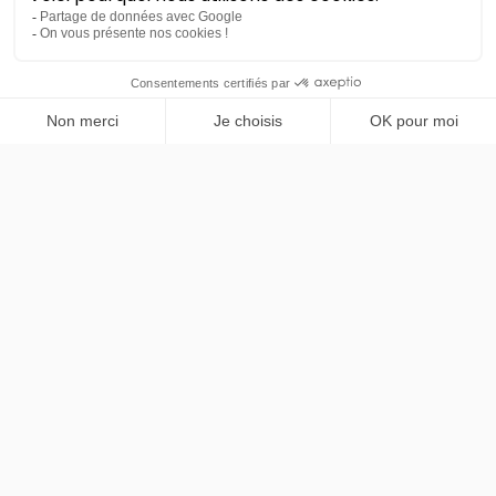
PRENDRE RENDEZ-VOUS
Peugeot
Nouveau 3008
Allure
36 mois
45000
km
LLD sans apport
469€
TTC
/mois