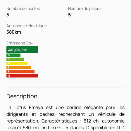
Nombre de portes
Nombre de places
5
5
Autonomie électrique
580
km
Émissions Co
2
A
0 gCo
/km
2
B
C
D
E
F
G
Description
La Lotus Emeya est une berline élégante pour les
dirigeants et cadres recherchant un véhicule de
représentation. Caractéristiques : 612 ch, autonomie
jusqu'à 580 km, finition GT, 5 places. Disponible en LLD