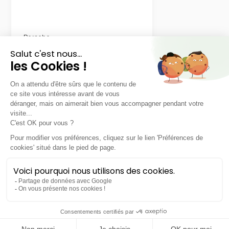
Porsche
Panamera 4 E-Hybrid
LLD sans apport
Nous contacter
Lynk & Co
1
PRENDRE RENDEZ-VOUS