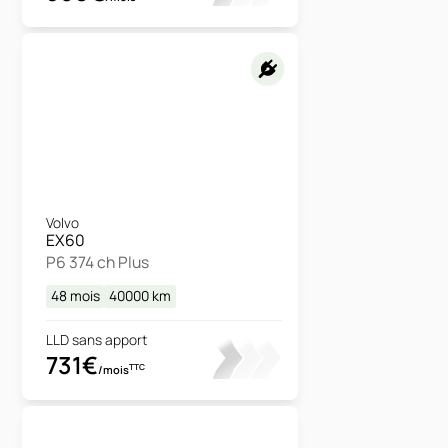
Volvo
EX60
P6 374 ch Plus
48 mois
40000
km
LLD sans apport
731€
TTC
/mois