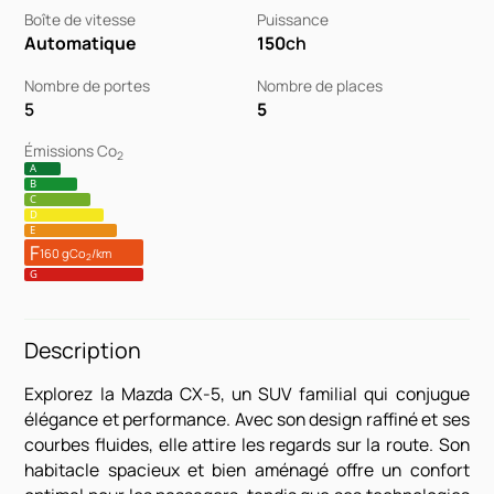
Boîte de vitesse
Puissance
Automatique
150
ch
Nombre de portes
Nombre de places
5
5
Émissions Co
2
A
B
C
D
E
F
160 gCo
/km
2
G
Description
Explorez la Mazda CX-5, un SUV familial qui conjugue
élégance et performance. Avec son design raffiné et ses
courbes fluides, elle attire les regards sur la route. Son
habitacle spacieux et bien aménagé offre un confort