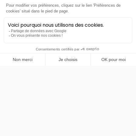
Xpeng
G6
PRENDRE RENDEZ-VOUS
Grande Autonomie RWD 295ch
- 81 kWh - Gris Améthyste
métallisé *
24 mois
20000
km
LLD sans apport
433€
TTC
/mois