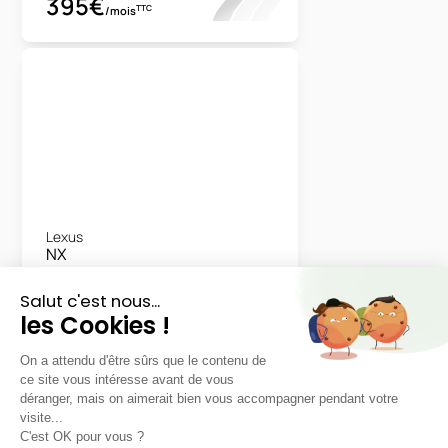
395€
TTC
/mois
Lexus
NX
Pack 350h 2WD
LLD sans apport
Nous contacter