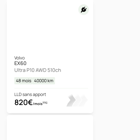
Volvo
EX60
Ultra P10 AWD 510ch
48 mois
40000
km
LLD sans apport
820€
TTC
/mois