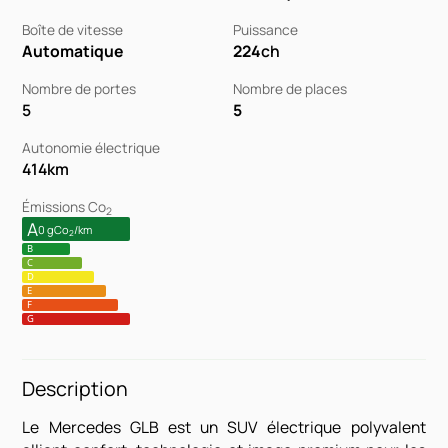
Boîte de vitesse
Puissance
Automatique
224
ch
Nombre de portes
Nombre de places
5
5
Autonomie électrique
414
km
Émissions Co
2
A
0 gCo
/km
2
B
C
D
E
F
G
Description
Le Mercedes GLB est un SUV électrique polyvalent