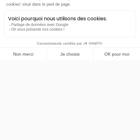
Xpeng
PRENDRE RENDEZ-VOUS
G6
Standard RWD 250ch - 69 kWh
- Gris Graphite métallisé *
48 mois
40000
km
LLD sans apport
398€
TTC
/mois