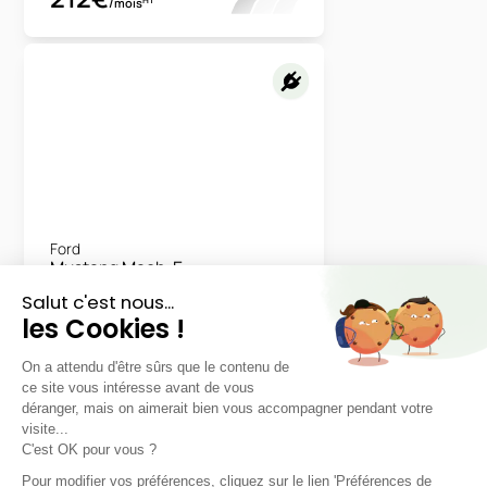
/mois
Ford
Mustang Mach-E
Standard Range RWD
LLD sans apport
Nous contacter