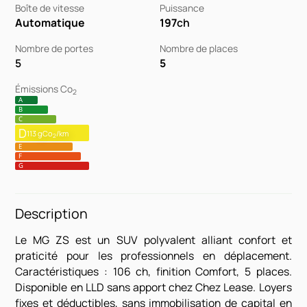
Boîte de vitesse
Puissance
Automatique
197
ch
Nombre de portes
Nombre de places
5
5
Émissions Co
2
A
B
C
D
113 gCo
/km
2
E
F
G
Description
Le MG ZS est un SUV polyvalent alliant confort et
praticité pour les professionnels en déplacement.
Caractéristiques : 106 ch, finition Comfort, 5 places.
Disponible en LLD sans apport chez Chez Lease. Loyers
fixes et déductibles, sans immobilisation de capital en