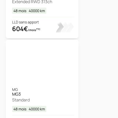
Extended RWD 313ch
48 mois
40000
km
LLD sans apport
604€
TTC
/mois
MG
MG3
Standard
48 mois
40000
km