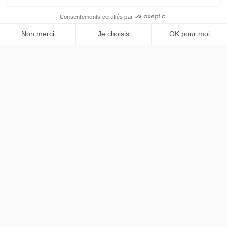
Peugeot
Nouveau 3008
PRENDRE RENDEZ-VOUS
Allure
36 mois
45000
km
LLD sans apport
469€
TTC
/mois
contact@chezlease.fr