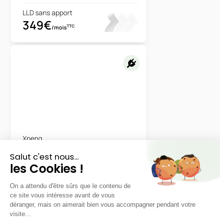
LLD sans apport
349€
TTC
/mois
Xpeng
G6
Standard RWD 250ch - 69 kWh
- Gris Graphite métallisé *
48 mois
40000
km
LLD sans apport
398€
TTC