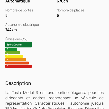
Automatique
670
ch
Nombre de portes
Nombre de places
5
5
Autonomie électrique
744
km
Émissions Co
2
A
0 gCo
/km
2
B
C
D
E
F
G
Description
La Tesla Model 3 est une berline élégante pour les
dirigeants et cadres recherchant un véhicule de
représentation. Caractéristiques : autonomie jusqu'à
750 km, finition Gr.Auto Propulsion, 5 places. Disponible