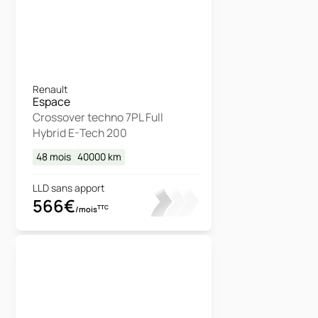
Renault
Espace
Crossover techno 7PL Full
Hybrid E-Tech 200
48 mois
40000
km
LLD sans apport
566€
TTC
/mois