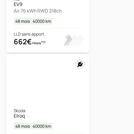
EV9
Air 76 kWh RWD 218ch
48 mois
40000
km
LLD sans apport
662€
TTC
/mois
Skoda
Elroq
48 mois
40000
km