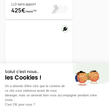
LLD sans apport
425€
TTC
/mois
Toyota
RAV4
Design Business
LLD sans apport
Nous contacter