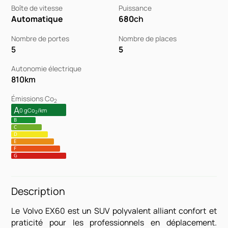
Boîte de vitesse
Puissance
Automatique
680
ch
Nombre de portes
Nombre de places
5
5
Autonomie électrique
810
km
Émissions Co
2
A
0 gCo
/km
2
B
C
D
E
F
G
Description
Le Volvo EX60 est un SUV polyvalent alliant confort et
praticité pour les professionnels en déplacement.