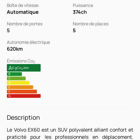
Boîte de vitesse
Puissance
Automatique
374
ch
Nombre de portes
Nombre de places
5
5
Autonomie électrique
620
km
Émissions Co
2
A
0 gCo
/km
2
B
C
D
E
F
G
Description
Le Volvo EX60 est un SUV polyvalent alliant confort et
praticité pour les professionnels en déplacement.