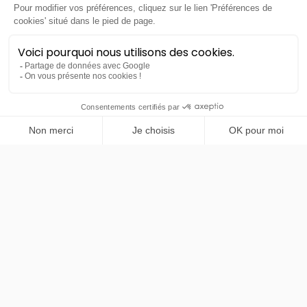
PRENDRE RENDEZ-VOUS
BMW
IX2 eDrive20
48 mois
40000
km
LLD sans apport
495€
TTC
/mois