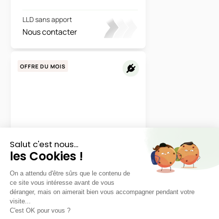
LLD sans apport
Nous contacter
OFFRE DU MOIS
Volvo
EX60
P6 374ch Plus
48 mois
40000
km
LLD sans apport
740€
TTC
/mois