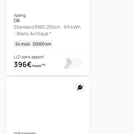
Xpeng
G6
Standard RWD 250ch - 69 kWh
- Blanc Arctique *
24 mois
20000
km
LLD sans apport
396€
TTC
/mois
Volkswagen