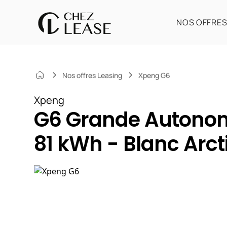
NOS OFFRE
Nos offres Leasing
Xpeng G6
Xpeng
G6 Grande Autono
81 kWh - Blanc Arct