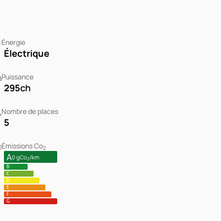
Énergie
Électrique
Puissance
295
ch
Nombre de places
5
Émissions Co
2
A
0 gCo
/km
2
B
C
D
E
F
G