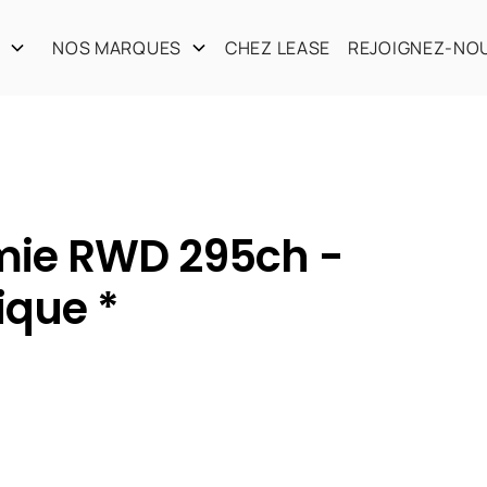
S
NOS MARQUES
CHEZ LEASE
REJOIGNEZ-NO
mie RWD 295ch -
ique *