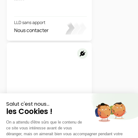
LLD sans apport
Nous contacter
Xpeng
L03
RWD Autonomie Standard
48 mois
40000
km
LLD sans apport