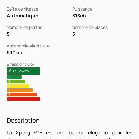
Boîte de vitesse
Puissance
Automatique
313
ch
Nombre de portes
Nombre de places
5
5
Autonomie électrique
530
km
Émissions Co
2
A
0 gCo
/km
2
B
C
D
E
F
G
Description
La Xpeng P7+ est une berline élégante pour les