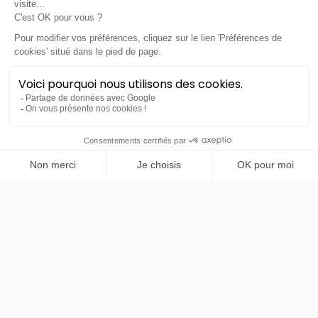
493€
TTC
/mois
PRENDRE RENDEZ-VOUS
BMW
Série 2
Gran Coupe
LLD sans apport
Nous contacter