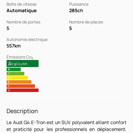
Boîte de vitesse
Puissance
Automatique
285
ch
Nombre de portes
Nombre de places
5
5
Autonomie électrique
557
km
Émissions Co
2
A
0 gCo
/km
2
B
C
D
E
F
G
Description
Le Audi Q4 E-Tron est un SUV polyvalent alliant confort
et praticité pour les professionnels en déplacement.