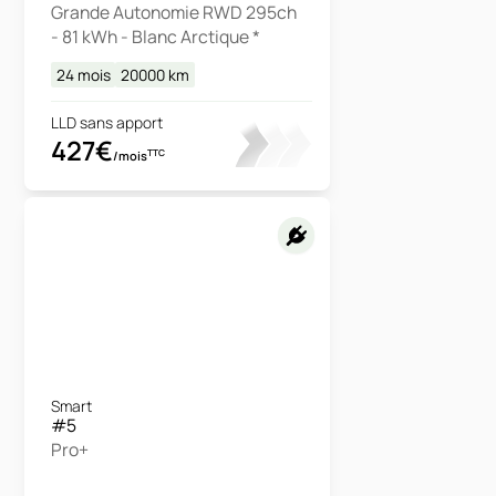
Grande Autonomie RWD 295ch
- 81 kWh - Blanc Arctique *
24 mois
20000
km
LLD sans apport
427€
TTC
/mois
Smart
#5
Pro+