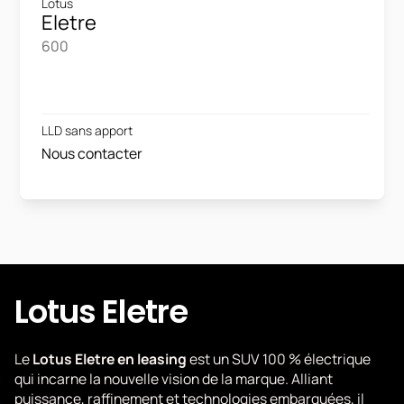
Lotus
Eletre
600
LLD sans apport
Nous contacter
Lotus Eletre
Le
Lotus Eletre en leasing
est un SUV 100 % électrique
qui incarne la nouvelle vision de la marque. Alliant
puissance, raffinement et technologies embarquées, il