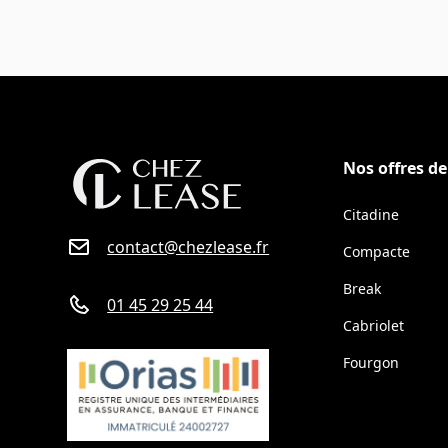
Nos offres d
Citadine
contact@chezlease.fr
Compacte
Break
01 45 29 25 44
Cabriolet
Fourgon