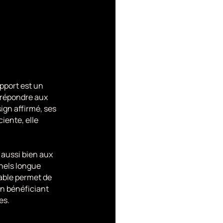
pport est un
 répondre aux
ign affirmé, ses
iente, elle
 aussi bien aux
nels longue
able permet de
en bénéficiant
es.