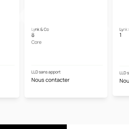
Lynk & Co
Lynk
8
1
Core
LLD sans apport
LLD 
Nous contacter
Nou