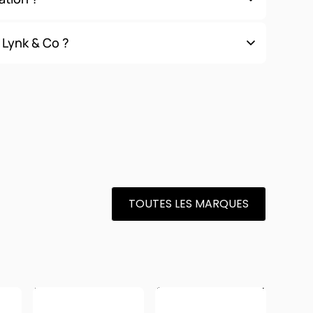
r votre contrat (kilométrage, durée, services) en fonction
 Lynk & Co ?
l'évolution de votre activité professionnelle. Que votre
n, le
leasing auto
vous permet d'ajuster votre flotte
ent augmenter ou réduire votre parc de véhicules,
 durées d'engagement différentes !
TOUTES LES MARQUES