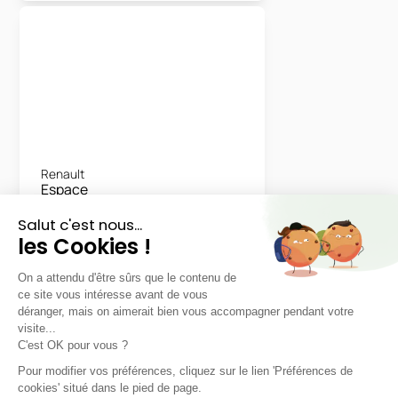
Renault
Espace
Techno 5PL Full Hybrid E-Tech
200
48 mois
40000
km
LLD sans apport
465€
TTC
/mois