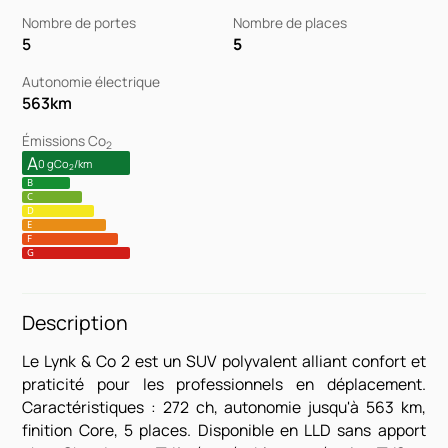
Nombre de portes
Nombre de places
5
5
Autonomie électrique
563
km
Émissions Co
2
A
0 gCo
/km
2
B
C
D
E
F
G
Description
Le Lynk & Co 2 est un SUV polyvalent alliant confort et
praticité pour les professionnels en déplacement.
Caractéristiques : 272 ch, autonomie jusqu'à 563 km,
finition Core, 5 places. Disponible en LLD sans apport