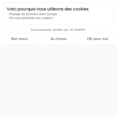
PRENDRE RENDEZ-VOUS
Skoda
Kamiq
Active
48 mois
60000
km
LLD sans apport
265€
TTC
/mois