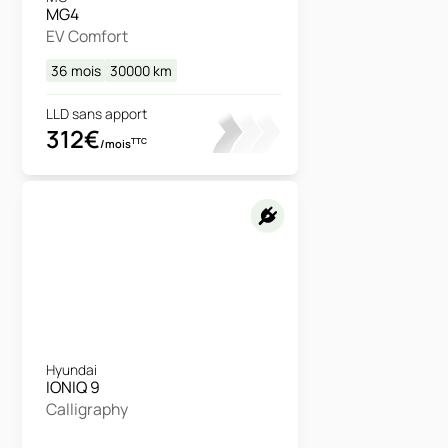
MG4
EV Comfort
36 mois
30000
km
LLD sans apport
312€
TTC
/mois
Hyundai
IONIQ 9
Calligraphy