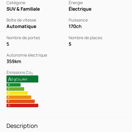
Catégorie
Énergie
SUV & Familiale
Électrique
Boîte de vitesse
Puissance
Automatique
170
ch
Nombre de portes
Nombre de places
5
5
Autonomie électrique
359
km
Émissions Co
2
A
0 gCo
/km
2
B
C
D
E
F
G
Description