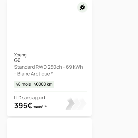
Xpeng
G6
Standard RWD 250ch - 69 kWh
- Blanc Arctique *
48 mois
40000
km
LLD sans apport
395€
TTC
/mois