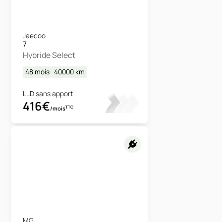
Jaecoo
7
Hybride Select
48 mois
40000
km
LLD sans apport
416€
TTC
/mois
MG