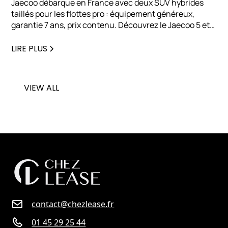
Jaecoo débarque en France avec deux SUV hybrides
taillés pour les flottes pro : équipement généreux,
garantie 7 ans, prix contenu. Découvrez le Jaecoo 5 et
le Jaecoo 7, et pourquoi cette marque séduit déjà les
entreprises en LLD.
LIRE PLUS
VIEW ALL
contact@chezlease.fr
01 45 29 25 44