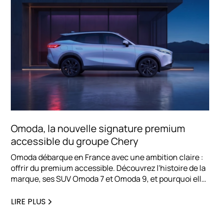
Omoda, la nouvelle signature premium
accessible du groupe Chery
Omoda débarque en France avec une ambition claire :
offrir du premium accessible. Découvrez l'histoire de la
marque, ses SUV Omoda 7 et Omoda 9, et pourquoi elle
séduit déjà les professionnels en quête d'une
alternative électrifiée haut de gamme.
LIRE PLUS