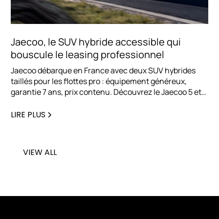
Jaecoo, le SUV hybride accessible qui
bouscule le leasing professionnel
Jaecoo débarque en France avec deux SUV hybrides
taillés pour les flottes pro : équipement généreux,
garantie 7 ans, prix contenu. Découvrez le Jaecoo 5 et
le Jaecoo 7, et pourquoi cette marque séduit déjà les
entreprises en LLD.
LIRE PLUS
VIEW ALL