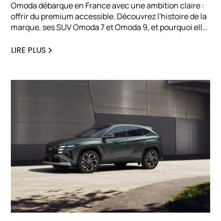
Omoda débarque en France avec une ambition claire :
offrir du premium accessible. Découvrez l'histoire de la
marque, ses SUV Omoda 7 et Omoda 9, et pourquoi elle
séduit déjà les professionnels en quête d'une
alternative électrifiée haut de gamme.
LIRE PLUS