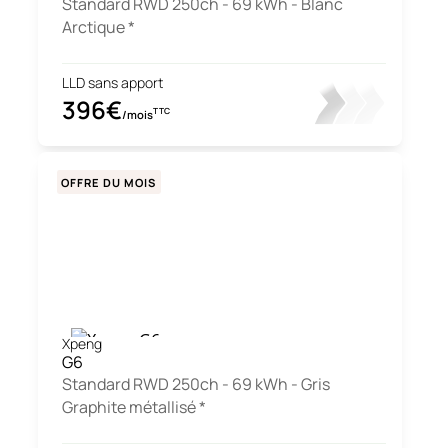
Standard RWD 250ch - 69 kWh - Blanc
Arctique *
LLD sans apport
396€
TTC
/mois
OFFRE DU MOIS
Xpeng
G6
Standard RWD 250ch - 69 kWh - Gris
Graphite métallisé *