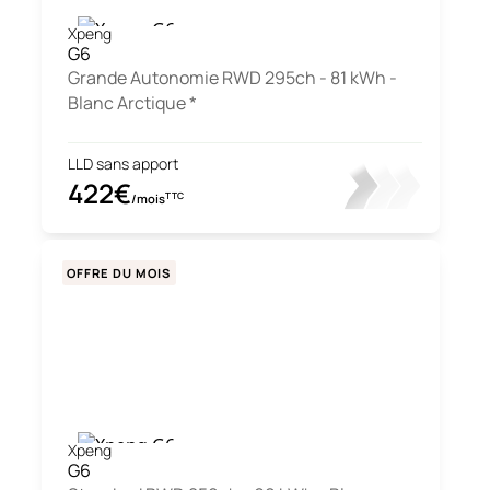
Xpeng
G6
Grande Autonomie RWD 295ch - 81 kWh -
Blanc Arctique *
LLD sans apport
422€
TTC
/mois
OFFRE DU MOIS
Xpeng
G6