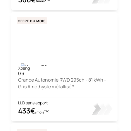
TTC
/mois
OFFRE DU MOIS
Xpeng
G6
Grande Autonomie RWD 295ch - 81 kWh -
Gris Améthyste métallisé *
LLD sans apport
433€
TTC
/mois