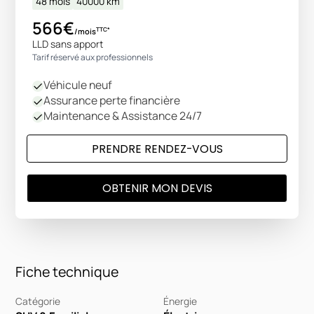
48 mois
40000
km
566€
TTC*
/mois
LLD sans apport
Tarif réservé aux professionnels
Véhicule neuf
Assurance perte financière
Maintenance & Assistance 24/7
PRENDRE RENDEZ-VOUS
OBTENIR MON DEVIS
Fiche technique
Catégorie
Énergie