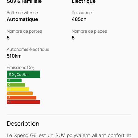
SUV & Familiale
Électrique
Boîte de vitesse
Puissance
Automatique
485
ch
Nombre de portes
Nombre de places
5
5
Autonomie électrique
510
km
Émissions Co
2
A
0 gCo
/km
2
B
C
D
E
F
G
Description
Le Xpeng G6 est un SUV polyvalent alliant confort et