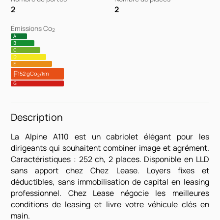
2
2
Émissions Co
2
A
B
C
D
E
F
152 gCo
/km
2
G
Description
La Alpine A110 est un cabriolet élégant pour les
dirigeants qui souhaitent combiner image et agrément.
Caractéristiques : 252 ch, 2 places. Disponible en LLD
sans apport chez Chez Lease. Loyers fixes et
déductibles, sans immobilisation de capital en leasing
professionnel. Chez Lease négocie les meilleures
conditions de leasing et livre votre véhicule clés en
main.