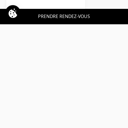
Omoda
7
PRENDRE RENDEZ-VOUS
Hybride Rechargeable Premium
LLD sans apport
Nous contacter
contact@chezlease.fr