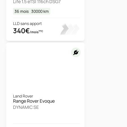
Life 1.5 eTSI 116ch DSG7
36 mois
30000
km
LLD sans apport
340€
TTC
/mois
Land Rover
Range Rover Evoque
DYNAMIC SE