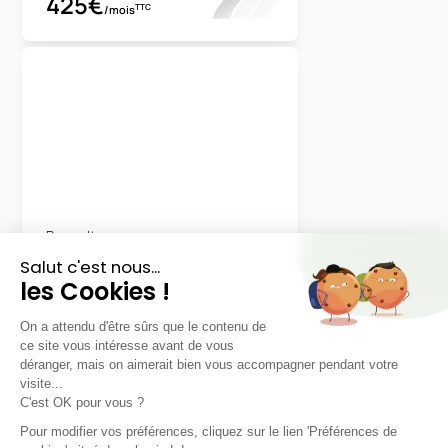
425€
TTC
/mois
Renault
Austral
Techno Full Hybrid E-Tech 200
24 mois
20000
km
LLD sans apport
385€
TTC
/mois