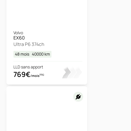
Volvo
EX60
Ultra P6 374ch
48 mois
40000
km
LLD sans apport
769€
TTC
/mois