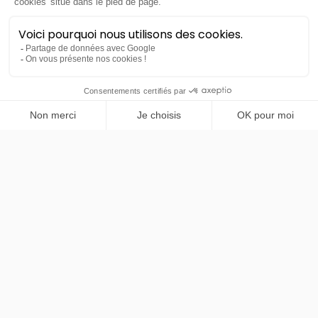
PRENDRE RENDEZ-VOUS
Xpeng
P7+
Standard RWD 245ch
48 mois
40000
km
LLD sans apport
595€
TTC
/mois