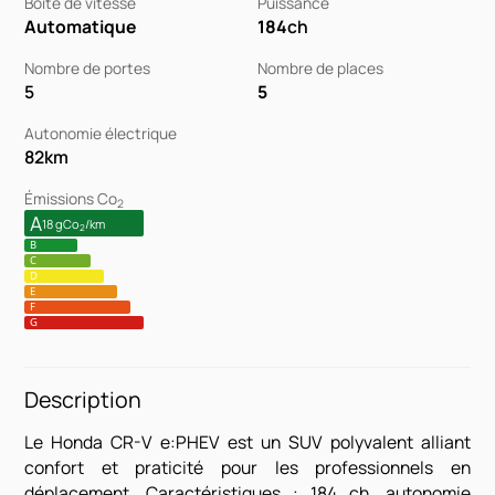
Boîte de vitesse
Puissance
Automatique
184
ch
Nombre de portes
Nombre de places
5
5
Autonomie électrique
82
km
Émissions Co
2
A
18 gCo
/km
2
B
C
D
E
F
G
Description
Le Honda CR-V e:PHEV est un SUV polyvalent alliant
confort et praticité pour les professionnels en
déplacement. Caractéristiques : 184 ch, autonomie