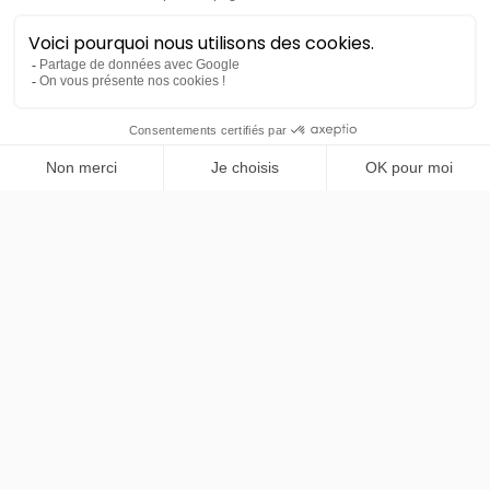
PRENDRE RENDEZ-VOUS
MG
MG4
EV Comfort
36 mois
30000
km
LLD sans apport
312€
TTC
/mois