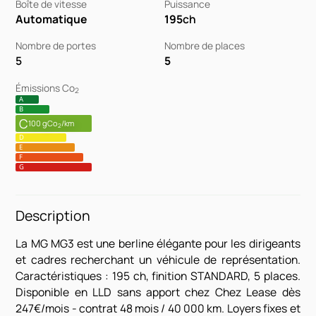
Boîte de vitesse
Puissance
Automatique
195
ch
Nombre de portes
Nombre de places
5
5
Émissions Co
2
A
B
C
100 gCo
/km
2
D
E
F
G
Description
La MG MG3 est une berline élégante pour les dirigeants
et cadres recherchant un véhicule de représentation.
Caractéristiques : 195 ch, finition STANDARD, 5 places.
Disponible en LLD sans apport chez Chez Lease dès
247€/mois - contrat 48 mois / 40 000 km. Loyers fixes et