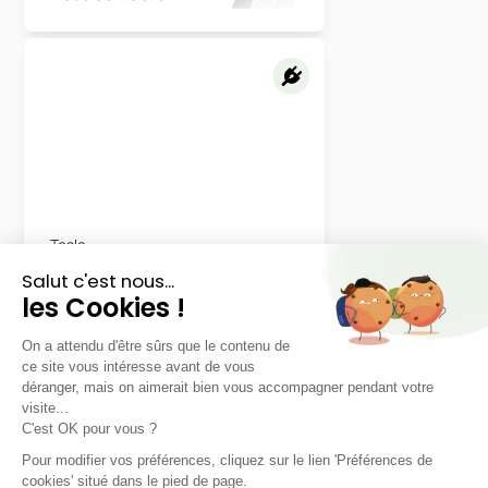
Tesla
Model 3
Propulsion
48 mois
40000
km
LLD sans apport
498€
TTC
/mois