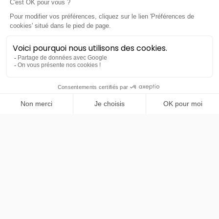
OFFRE DU MOIS
PRENDRE RENDEZ-VOUS
Volvo
EX60
P6 374ch Plus
48 mois
40000
km
LLD sans apport
740€
TTC
/mois