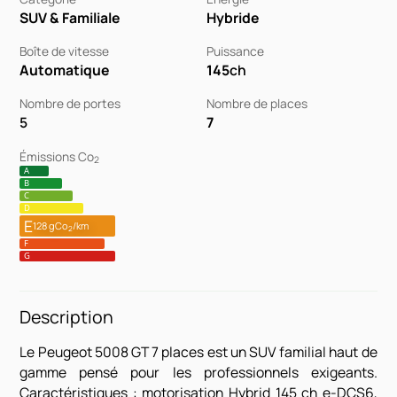
SUV & Familiale
Hybride
Boîte de vitesse
Puissance
Automatique
145
ch
Nombre de portes
Nombre de places
5
7
Émissions Co
2
A
B
C
D
E
128 gCo
/km
2
F
G
Description
Le Peugeot 5008 GT 7 places est un SUV familial haut de
gamme pensé pour les professionnels exigeants.
Caractéristiques : motorisation Hybrid 145 ch e-DCS6,