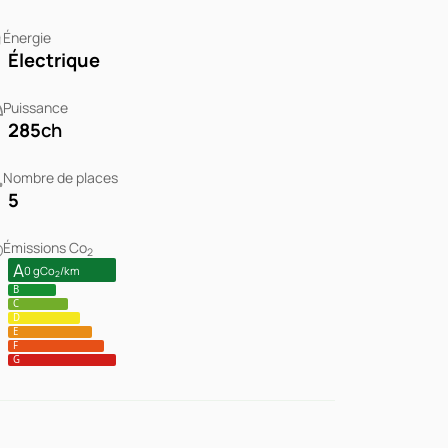
Énergie
Électrique
Puissance
285
ch
Nombre de places
5
Émissions Co
2
A
0 gCo
/km
2
B
C
D
E
F
G