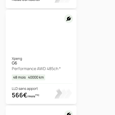
Xpeng
G6
Performance AWD 485ch *
48 mois
40000
km
LLD sans apport
566€
TTC
/mois