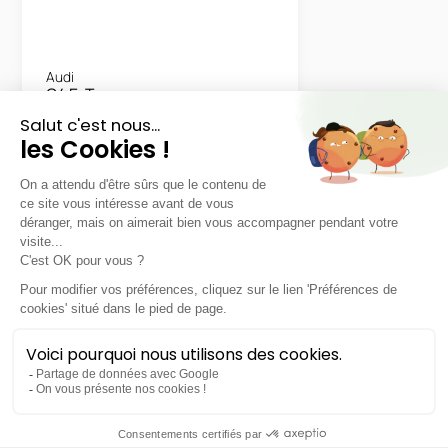
Audi
Q4 E-Tron
S line 45 E-Tron Quattro
LLD sans apport
Nous contacter