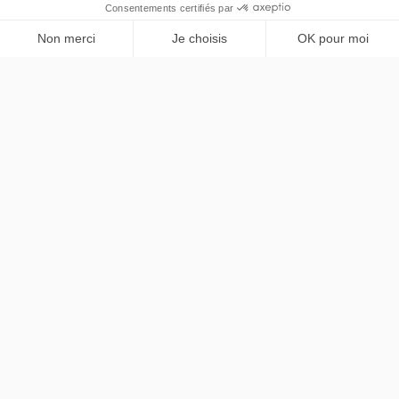
Lexus
LM
PRENDRE RENDEZ-VOUS
Executive 7 places
LLD sans apport
Nous contacter
contact@chezlease.fr
01 45 29 25 44