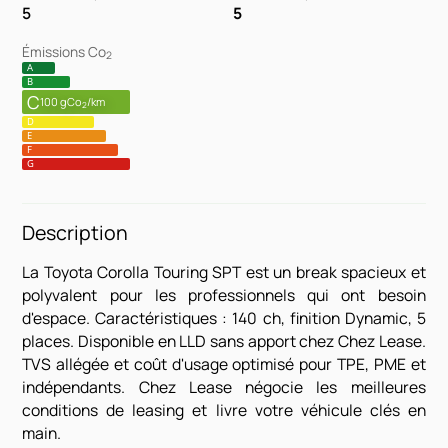
5
5
Émissions Co
2
A
B
C
100 gCo
/km
2
D
E
F
G
Description
La Toyota Corolla Touring SPT est un break spacieux et
polyvalent pour les professionnels qui ont besoin
d'espace. Caractéristiques : 140 ch, finition Dynamic, 5
places. Disponible en LLD sans apport chez Chez Lease.
TVS allégée et coût d'usage optimisé pour TPE, PME et
indépendants. Chez Lease négocie les meilleures
conditions de leasing et livre votre véhicule clés en
main.