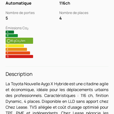
Automatique
116
ch
Nombre de portes
Nombre de places
5
4
Émissions Co
2
A
B
C
85 gCo
/km
2
D
E
F
G
Description
La Toyota Nouvelle Aygo X Hybride est une citadine agile
et économique, idéale pour les déplacements urbains
des professionnels. Caractéristiques : 116 ch, finition
Dynamic, 4 places. Disponible en LLD sans apport chez
Chez Lease. TVS allégée et coût d'usage optimisé pour
TPE, PME et indépendants. Chez Lease négocie les