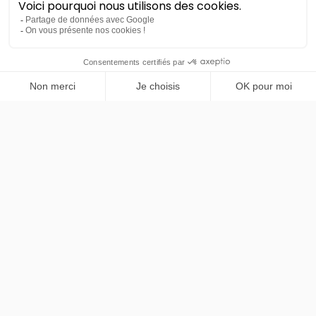
Land Rover
PRENDRE RENDEZ-VOUS
Discovery Sport
P300e hybride électrique PHEV
LLD sans apport
Nous contacter