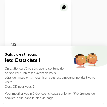
MG
MG4
Berline Comfort
36 mois
30000
km
LLD sans apport
397€
TTC
/mois