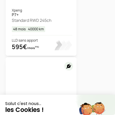
Xpeng
P7+
Standard RWD 245ch
48 mois
40000
km
LLD sans apport
595€
TTC
/mois
Jeep
Grand Cherokee