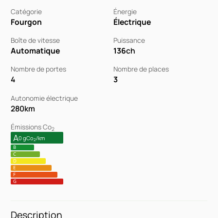
Catégorie
Énergie
Fourgon
Électrique
Boîte de vitesse
Puissance
Automatique
136
ch
Nombre de portes
Nombre de places
4
3
Autonomie électrique
280
km
Émissions Co
2
A
0 gCo
/km
2
B
C
D
E
F
G
Description