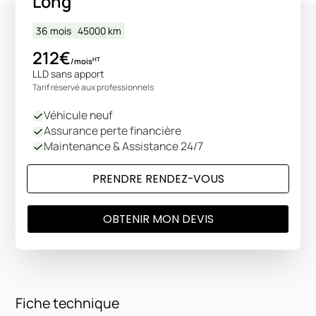
Long
36 mois
45000
km
212€
HT
/mois
LLD sans apport
Tarif réservé aux professionnels
Véhicule neuf
Assurance perte financière
Maintenance & Assistance 24/7
PRENDRE RENDEZ-VOUS
OBTENIR MON DEVIS
Fiche technique