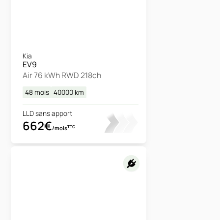
Kia
EV9
Air 76 kWh RWD 218ch
48 mois
40000
km
LLD sans apport
662€
TTC
/mois