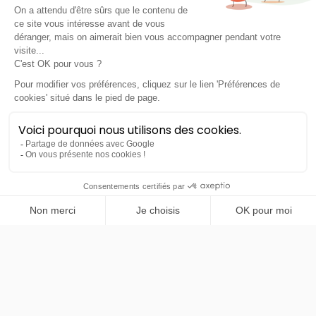
4xe hybride rechargeable
LLD sans apport
Nous contacter
PRENDRE RENDEZ-VOUS
Xpeng
G9
Performance AWD 575ch
48 mois
40000
km