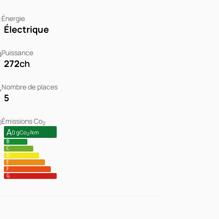
Énergie
Électrique
Puissance
272
ch
Nombre de places
5
Émissions Co
2
A
0 gCo
/km
2
B
C
D
E
F
G