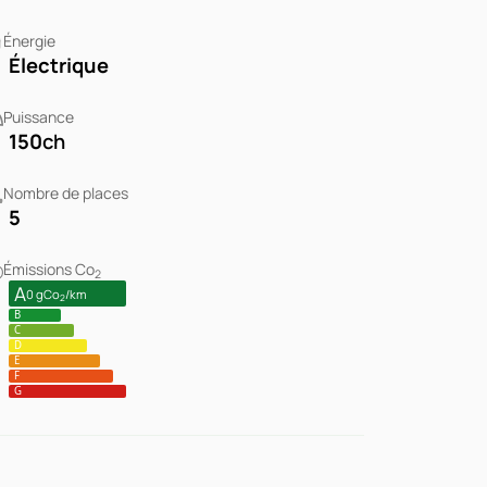
Énergie
Électrique
Puissance
150
ch
Nombre de places
5
Émissions Co
2
A
0 gCo
/km
2
B
C
D
E
F
G