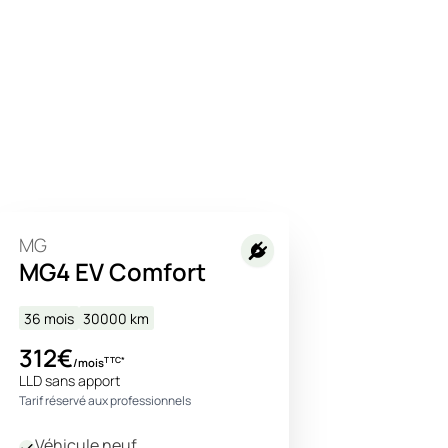
MG
MG4 EV Comfort
36 mois
30000
km
312€
TTC*
/mois
LLD sans apport
Tarif réservé aux professionnels
Véhicule neuf