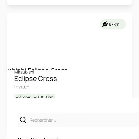
87km
Mitsubishi
Eclipse Cross
Invite+
48 mois
40 000
km
LLD sans apport
449€
TTC
/mois