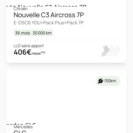
Citroën
Nouvelle C3 Aircross 7P
E-DSC6 YOU+Pack Plus+Pack 7P
36 mois
30 000
km
LLD sans apport
406€
TTC
/mois
130km
Mercedes
GLC