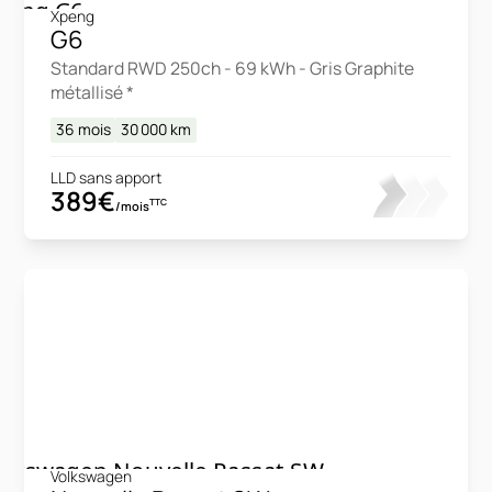
Xpeng
G6
Standard RWD 250ch - 69 kWh - Gris Graphite
métallisé *
36 mois
30 000
km
LLD sans apport
389€
TTC
/mois
Volkswagen