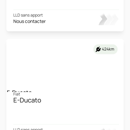
LLD sans apport
Nous contacter
424km
Fiat
E-Ducato
LLD sans apport