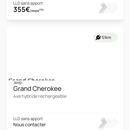
LLD sans apport
355€
TTC
/mois
51km
Jeep
Grand Cherokee
4xe hybride rechargeable
LLD sans apport
Nous contacter