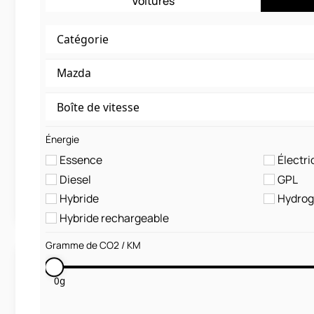
Voitures
Audi
Q3 Sportback
S line 35 TFSI S tronic
Énergie
Essence
Électri
Diesel
GPL
LLD sans apport
Nous contacter
Hybride
Hydro
Hybride rechargeable
Gramme de CO2 / KM
0
g