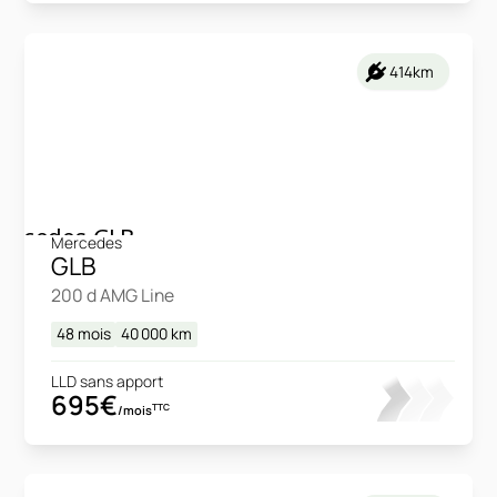
414km
Mercedes
GLB
200 d AMG Line
48 mois
40 000
km
LLD sans apport
695€
TTC
/mois