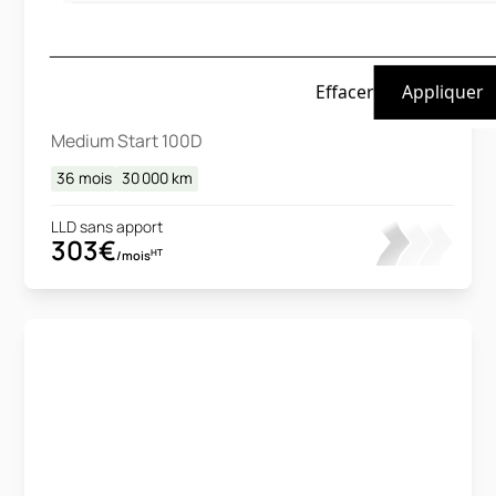
Toyota
Effacer
Proace City
Medium Start 100D
36 mois
30 000
km
LLD sans apport
303€
HT
/mois