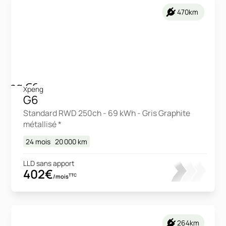
470km
Xpeng
G6
Standard RWD 250ch - 69 kWh - Gris Graphite
métallisé *
24 mois
20 000
km
LLD sans apport
402€
TTC
/mois
264km