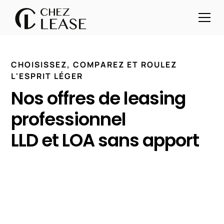
C
H
O
I
S
I
S
S
E
Z
,
C
O
M
P
A
R
E
Z
E
T
R
O
U
L
E
Z
L
'
E
S
P
R
I
T
L
É
G
E
R
N
o
s
o
f
f
r
e
s
d
e
l
e
a
s
i
n
g
p
r
o
f
e
s
s
i
o
n
n
e
l
L
L
D
e
t
L
O
A
s
a
n
s
a
p
p
o
r
t