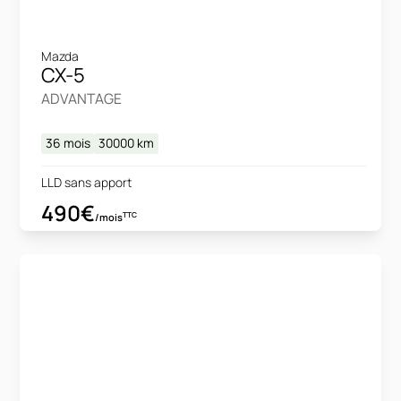
Mazda
CX-5
ADVANTAGE
36 mois
30000
km
LLD sans apport
490€
TTC
/mois