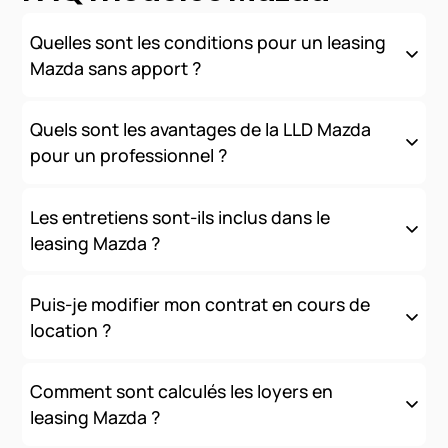
Quelles sont les conditions pour un leasing
Mazda sans apport ?
Nous proposons des solutions de financement sans apport
initial, sous réserve d'acceptation de votre dossier. Les
Quels sont les avantages de la LLD Mazda
conditions varient selon votre profil (professionnel ou
pour un professionnel ?
particulier) et le modèle choisi.
La LLD offre de nombreux avantages fiscaux et comptables :
loyers déductibles, préservation de la trésorerie, pas
Les entretiens sont-ils inclus dans le
d'immobilisation au bilan, et une gestion simplifiée de votre
leasing Mazda ?
parc automobile.
Oui
, nous proposons des contrats tout inclus comprenant
l'entretien, l'assistance et les services connectés. Les
Puis-je modifier mon contrat en cours de
modalités exactes dépendent de la formule choisie.
location ?
La flexibilité est au cœur de nos offres. Vous pouvez ajuster
votre contrat (kilométrage, durée, services) en fonction de
Comment sont calculés les loyers en
l'évolution de vos besoins.
leasing Mazda ?